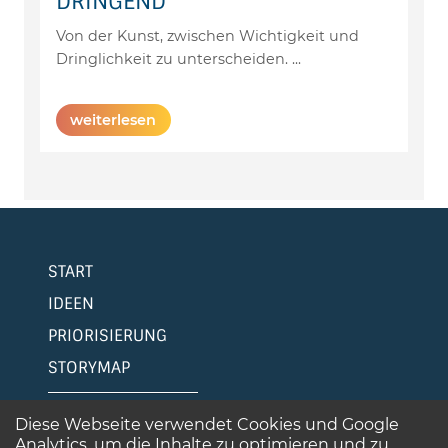
DRINGEND
Von der Kunst, zwischen Wichtigkeit und
Dringlichkeit zu unterscheiden.
...
weiterlesen
START
IDEEN
PRIORISIERUNG
STORYMAP
ÜBER MICH
Diese Webseite verwendet Cookies und Google
Analytics, um die Inhalte zu optimieren und zu